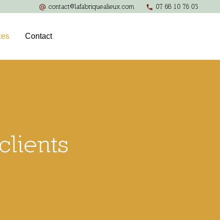
contact@lafabriquealieux.com
07 68 10 76 03
ces
Contact
clients